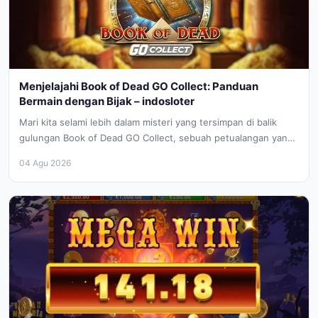
Menjelajahi Book of Dead GO Collect: Panduan
Bermain dengan Bijak – indosloter
Mari kita selami lebih dalam misteri yang tersimpan di balik
gulungan Book of Dead GO Collect, sebuah petualangan yang
membawa...
04 Agu 2026