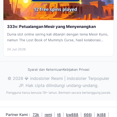
333v: Petualangan Mesir yang Menyenangkan
Dunia slot online sering kali dibanjiri dengan tema Mesir Kuno,
namun The Lost Book of Mummy’s Curse, hasil kolaborasi
antara...
24 Jun 2026
Syarat dan Ketentuan
Kebijakan Privasi
© 2026 💎 indosloter Resmi | indosloter Terpopuler
JP. Hak cipta dilindungi undang-undang.
Pengguna harus berusia 18+ tahun. Bermain secara bertanggung jawab.
Partner Kami：
73k
|
remi
|
t6
|
bw888
|
666i
|
jkt88
|