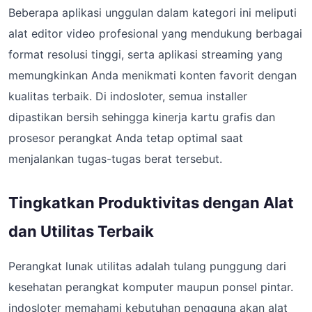
Beberapa aplikasi unggulan dalam kategori ini meliputi
alat editor video profesional yang mendukung berbagai
format resolusi tinggi, serta aplikasi streaming yang
memungkinkan Anda menikmati konten favorit dengan
kualitas terbaik. Di indosloter, semua installer
dipastikan bersih sehingga kinerja kartu grafis dan
prosesor perangkat Anda tetap optimal saat
menjalankan tugas-tugas berat tersebut.
Tingkatkan Produktivitas dengan Alat
dan Utilitas Terbaik
Perangkat lunak utilitas adalah tulang punggung dari
kesehatan perangkat komputer maupun ponsel pintar.
indosloter memahami kebutuhan pengguna akan alat