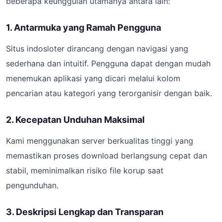
beberapa keunggulan utamanya antara lain:
1. Antarmuka yang Ramah Pengguna
Situs indosloter dirancang dengan navigasi yang
sederhana dan intuitif. Pengguna dapat dengan mudah
menemukan aplikasi yang dicari melalui kolom
pencarian atau kategori yang terorganisir dengan baik.
2. Kecepatan Unduhan Maksimal
Kami menggunakan server berkualitas tinggi yang
memastikan proses download berlangsung cepat dan
stabil, meminimalkan risiko file korup saat
pengunduhan.
3. Deskripsi Lengkap dan Transparan