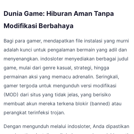
Dunia Game: Hiburan Aman Tanpa
Modifikasi Berbahaya
Bagi para gamer, mendapatkan file instalasi yang murni
adalah kunci untuk pengalaman bermain yang adil dan
menyenangkan. indosloter menyediakan berbagai judul
game, mulai dari genre kasual, strategi, hingga
permainan aksi yang memacu adrenalin. Seringkali,
gamer tergoda untuk mengunduh versi modifikasi
(MOD) dari situs yang tidak jelas, yang berisiko
membuat akun mereka terkena blokir (banned) atau
perangkat terinfeksi trojan.
Dengan mengunduh melalui indosloter, Anda dipastikan