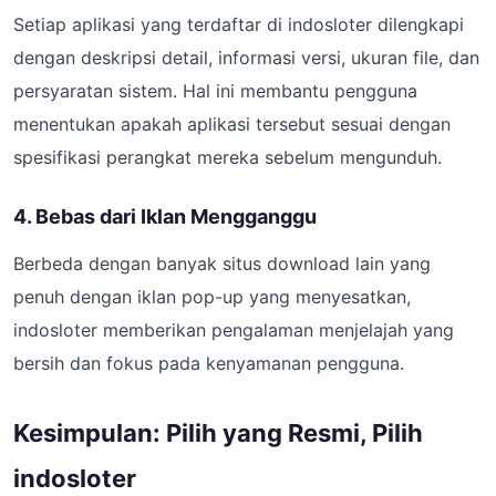
Setiap aplikasi yang terdaftar di indosloter dilengkapi
dengan deskripsi detail, informasi versi, ukuran file, dan
persyaratan sistem. Hal ini membantu pengguna
menentukan apakah aplikasi tersebut sesuai dengan
spesifikasi perangkat mereka sebelum mengunduh.
4. Bebas dari Iklan Mengganggu
Berbeda dengan banyak situs download lain yang
penuh dengan iklan pop-up yang menyesatkan,
indosloter memberikan pengalaman menjelajah yang
bersih dan fokus pada kenyamanan pengguna.
Kesimpulan: Pilih yang Resmi, Pilih
indosloter