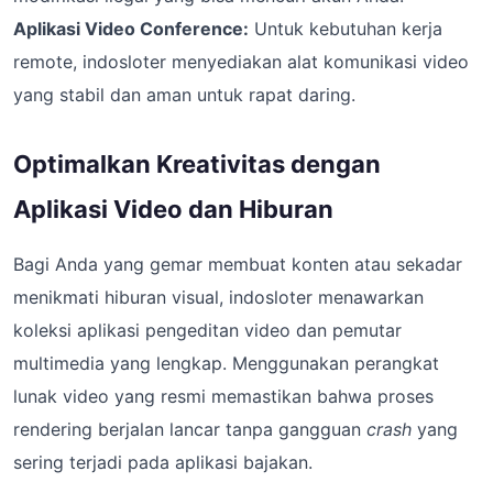
Aplikasi Video Conference:
Untuk kebutuhan kerja
remote, indosloter menyediakan alat komunikasi video
yang stabil dan aman untuk rapat daring.
Optimalkan Kreativitas dengan
Aplikasi Video dan Hiburan
Bagi Anda yang gemar membuat konten atau sekadar
menikmati hiburan visual, indosloter menawarkan
koleksi aplikasi pengeditan video dan pemutar
multimedia yang lengkap. Menggunakan perangkat
lunak video yang resmi memastikan bahwa proses
rendering berjalan lancar tanpa gangguan
crash
yang
sering terjadi pada aplikasi bajakan.