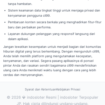
tanpa hambatan.
Sistem keamanan data tingkat tinggi untuk menjaga privasi dan
kenyamanan pengguna cil99.
Pembaruan konten secara berkala yang menghadirkan fitur-fitur
baru dan perbaikan performa.
Layanan dukungan pelanggan yang responsif langsung dari
dalam aplikasi.
Jangan lewatkan kesempatan untuk menjadi bagian dari komunitas
hiburan digital yang terus berkembang. Dengan mengunduh cil99,
Anda telah memilih platform yang mengutamakan kecepatan,
kenyamanan, dan variasi. Segera pasang aplikasinya di ponsel
pintar Anda dan rasakan sendiri bagaimana cil99 mendefinisikan
ulang cara Anda menikmati waktu luang dengan cara yang lebih
cerdas dan menyenangkan.
Syarat dan Ketentuan
Kebijakan Privasi
© 2026 💎 indosloter Resmi | indosloter Terpopuler
JP. Hak cipta dilindungi undang-undang.